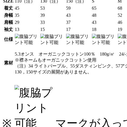
SIZE
110
（注）
130
（注）
150
（注）
S
M
着丈
45
53
59
65
68
身幅
35
39
43
48
52
肩幅
29
33
37
43
46
袖丈
13
15
17
18
19
仕様
5.3オンス オーガニックコットン100％ 180g/㎡ 24/
※襟ネームもオーガニックコットン使用
素材
（注）34 ライトパープル、55ダスティンピンク、57ア
130，150サイズの展開がありません。
※
マークが入っ