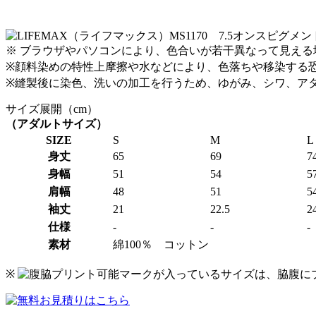
※ ブラウザやパソコンにより、色合いが若干異なって見え
※顔料染めの特性上摩擦や水などにより、色落ちや移染する
※縫製後に染色、洗いの加工を行うため、ゆがみ、シワ、ア
サイズ展開（cm）
（アダルトサイズ）
SIZE
S
M
L
身丈
65
69
7
身幅
51
54
5
肩幅
48
51
5
袖丈
21
22.5
2
仕様
-
-
-
素材
綿100％ コットン
※
マークが入っているサイズは、脇腹に