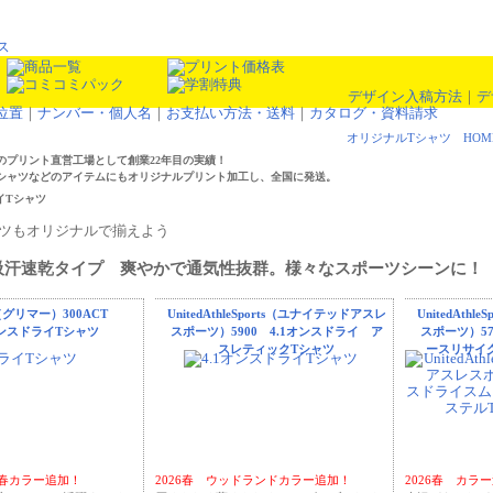
デザイン入稿方法
｜
デ
位置
｜
ナンバー・個人名
｜
お支払い方法・送料
｜
カタログ・資料請求
オリジナルTシャツ HOM
のプリント直営工場として創業22年目の実績！
シャツなどのアイテムにもオリジナルプリント加工し、全国に発送。
吸汗速乾タイプ 爽やかで通気性抜群。様々なスポーツシーンに！
r（グリマー）300ACT
UnitedAthleSports（ユナイテッドアスレ
UnitedAth
ンスドライTシャツ
スポーツ）5900 4.1オンスドライ ア
スポーツ）57
スレティックTシャツ
ースリサイ
26春カラー追加！
2026春 ウッドランドカラー追加！
2026春 カラ