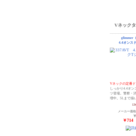
Vネック
glimme
4.4オン
Vネックの定番ド
しっかり4.4オン
ツ登場。警察・
増中。5Lまで揃
1
メーカー価
￥
￥714