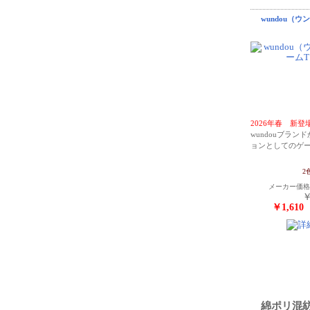
wundou（ウ
2026年春 新登
wundouブラ
ョンとしてのゲ
2
メーカー価
￥
￥1,61
綿ポリ混