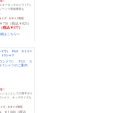
登場！
ルキータッチのドライTシ
シーンで実績豊富な
ド。
2サイズ・Jr.サイズ対応
￥750（税込￥825）
5（税込￥577）
ウンドウ） P321 ストリー
トTシャツ
登場！
ッションとしての薄手ポリ
Tシャツ。キッズサイズも
サイズ・Jr.サイズ対応
￥1,600（税込
価格