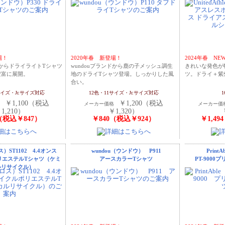
場！
2020年春 新登場！
2024年春 N
ドからドライライトTシャツ
wundouブランドから鹿の子メッシュ調生
きれいな発色が
豊富に展開。
地のドライTシャツ登場。しっかりした風
ツ。ドライ＋紫
合い。
サイズ・Jr.サイズ対応
12色・11サイズ・Jr.サイズ対応
￥1,100（税込
￥1,200（税込
格
メーカー価格
メーカー
1,210）
￥1,320）
（税込￥847）
￥840（税込￥924）
￥1,49
ス）ST1102 4.4オンス
wundou（ウンドウ） P911
Prin
リエステルTシャツ（ケミ
アースカラーTシャツ
PT-900
ルリサイクル）