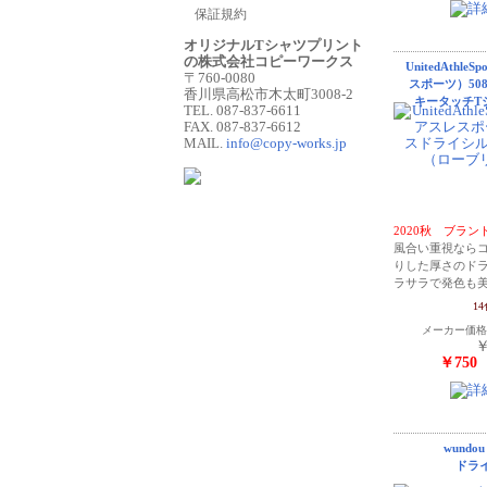
保証規約
オリジナルTシャツプリント
の株式会社コピーワークス
UnitedAthl
〒760-0080
スポーツ）50
香川県高松市木太町3008-2
キータッチT
TEL. 087-837-6611
FAX. 087-837-6612
MAIL.
info@copy-works.jp
2020秋 ブラ
風合い重視ならコ
りした厚さのド
ラサラで発色も
1
メーカー価
￥
￥750
wundo
ドラ