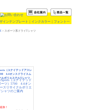
ザインテンプレート
｜
インクカラー
｜
フォント一
E
> スポーツ系ドライTシャツ
leSports（ユナイテッドアスレ
00 4.4オンスドライスム
クルポリエステルTシャツ
ー追加！