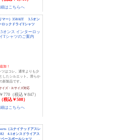
グリマー）350AIT 3.5オン
ーロックドライTシャツ
ー追加！
ャツはコレ。通常よりも少
としたシルエット。滑らか
の新製品です。
0サイズ・Jr.サイズ対応
￥770（税込￥847）
2（税込￥508）
leSports（ユナイテッドアスレ
82 4.1オンスドライアス
クベースボールシャツ