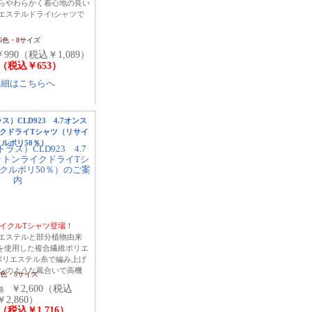
らやわらかく着心地の良い
エステルドライtシャツで
26色・8サイズ
￥990（税込￥1,089）
4（税込￥653）
ラス）CLD923 4.7オンス
クドライTシャツ（リサイ
クルポリ50％）
サイクルTシャツ登場！
エステルと部分植物由来
マーを使用した複合繊維ポリエ
ポリエステル糸で編み上げ
ンのような風合いで高機
3色・5サイズ
￥2,600（税込
価格
￥2,860）
0（税込￥1,716）