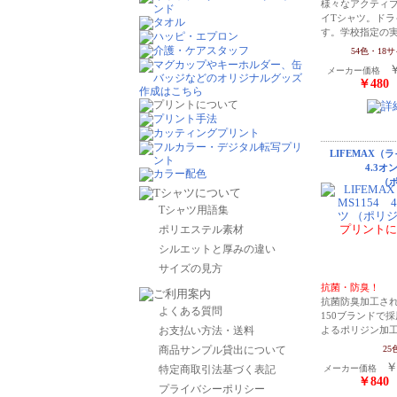
様々なアクティ
イTシャツ。ドラ
す。学校指定の
54色・18
メーカー価格
￥480
LIFEMAX（
4.3
（
Tシャツ用語集
プリントに
ポリエステル素材
シルエットと厚みの違い
サイズの見方
抗菌・防臭！
抗菌防臭加工さ
よくある質問
150ブランドで
お支払い方法・送料
よるポリジン加
商品サンプル貸出について
25
￥
特定商取引法基づく表記
メーカー価格
￥840
プライバシーポリシー