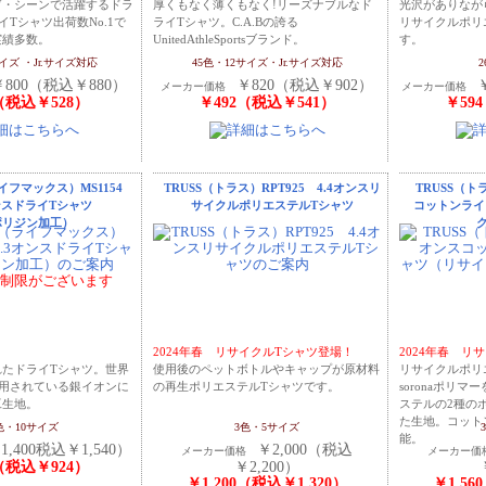
ブ・シーンで活躍するドラ
厚くもなく薄くもなく!リーズナブルなド
光沢がありなが
イTシャツ出荷数No.1で
ライTシャツ。C.A.Bの誇る
リサイクルポリ
実績多数。
UnitedAthleSportsブランド。
す。
サイズ ・Jr.サイズ対応
45色・12サイズ・Jr.サイズ対応
￥800（税込￥880）
￥820（税込￥902）
メーカー価格
メーカー価格
（税込￥528）
￥492（税込￥541）
￥59
ライフマックス）MS1154
TRUSS（トラス）RPT925 4.4オンスリ
TRUSS（ト
オンスドライTシャツ
サイクルポリエステルTシャツ
コットンライ
ポリジン加工）
制限がございます
2024年春 リサイクルTシャツ登場！
2024年春 リ
れたドライTシャツ。世界
使用後のペットボトルやキャップが原材料
リサイクルポリ
採用されている銀イオンに
の再生ポリエステルTシャツです。
soronaポリ
工生地。
ステルの2種の
た生地。コット
色・10サイズ
3色・5サイズ
能。
1,400税込￥1,540）
￥2,000（税込
メーカー価格
メーカー
（税込￥924）
￥2,200）
￥1,200（税込￥1,320）
￥1,56