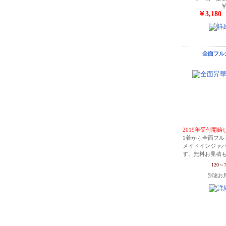
￥
￥3,18
全面フル
2019年受付開
1着から全面フル
メイドインジャ
す。無料お見積
120
別途お