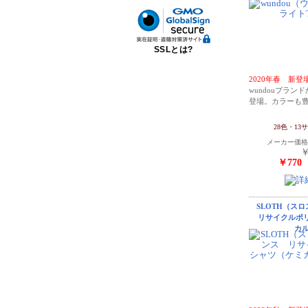
SSLとは?
2020年春 新登
wundouブラン
登場。カラーも
28色・13
メーカー価
￥
￥770
SLOTH（スロ
リサイクルポ
カ