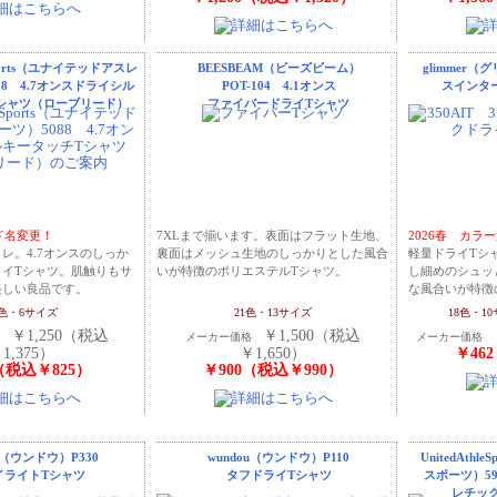
eSports（ユナイテッドアスレ
BEESBEAM（ビーズビーム）
glimmer（
88 4.7オンスドライシル
POT-104 4.1オンス
スインタ
シャツ（ローブリード）
ファイバードライTシャツ
ンド名変更！
7XLまで揃います。表面はフラット生地、
2026春 カラ
レ。4.7オンスのしっか
裏面はメッシュ生地のしっかりとした風合
軽量ドライTシ
ライTシャツ。肌触りもサ
いが特徴のポリエステルTシャツ。
し細めのシュッ
美しい良品です。
な風合いが特徴
4色・6サイズ
21色・13サイズ
18色・1
￥1,250（税込
￥1,500（税込
格
メーカー価格
メーカー価格
1,375）
￥1,650）
￥46
（税込￥825）
￥900（税込￥990）
u（ウンドウ）P330
wundou（ウンドウ）P110
UnitedAth
イライトTシャツ
タフドライTシャツ
スポーツ）59
レチッ