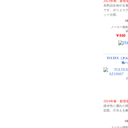
2023年秋 新登
衣料品生地や古着
です。ポリエステ
ット仕様。
3
メーカー価
￥
￥840
TULTEX（タ
袖ハ
2024年春 新登
疎水性に優れた
拡散。汗冷えを
6
メーカー価