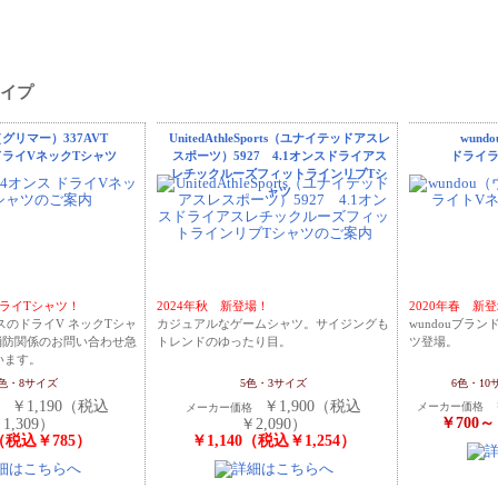
タイプ
r（グリマー）337AVT
UnitedAthleSports（ユナイテッドアスレ
wund
スドライVネックTシャツ
スポーツ）5927 4.1オンスドライアス
ドライラ
レチックルーズフィットラインリブTシ
ャツ
ライTシャツ！
2024年秋 新登場！
2020年春 新
スのドライV ネックTシャ
カジュアルなゲームシャツ。サイジングも
wundouブラ
消防関係のお問い合わせ急
トレンドのゆったり目。
ツ登場。
います。
3色・8サイズ
5色・3サイズ
6色・10
￥1,190（税込
￥1,900（税込
メーカー価格 ￥1
格
メーカー価格
￥700
1,309）
￥2,090）
（税込￥785）
￥1,140（税込￥1,254）