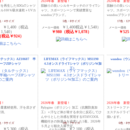
場！
2024年春 新登場！
2024年春 新
を再生したSDGsTシャツ
肌触りの良いシルキータッチのドライTシ
肌触りの良いシ
ル100％吸水速乾＋UVカ
ャツ。スポーツシーンで実績豊富な
ャツ。スポーツ
wundouブランド。
wundouブラン
色・4サイズ
5色・8サイズ
17色・1
￥1,400（税込
￥1,400税込￥1,540）
格
メーカー価格
メーカー価格
1,540）
￥980（税込￥1,078）
￥52
（税込￥924）
ルテックス）AZ10607 半
LIFEMAX（ライフマックス）MS1190
wundou（
ーフZIPシャツ
4.3オンスドライTシャツ（ポリジンW加
工）
場！
2026年春 新登場！
2026年春 新
軽量素材使用。汗を戻さず
Pplygine（ポリジン）加工（抗菌防臭加
ストリートファ
解消。
工）＋汗など体が発する水分に反応してひ
エステルドライ
んやりとした冷感を実現するSTAYCOOL
揃います。
機能付きの快適さを追求した1着。2026年
色・9サイズ
3色・7サイズ
6色・8
５月より順次入庫予定。
￥5,300（税込
￥2,100（税込
格
メーカー価格
メーカー