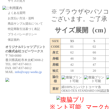
サイズの見方
※ ブラウザやパソ
よくある質問
ございます。ご了承
お支払い方法・送料
商品サンプル貸出について
サイズ展開（cm
特定商取引法基づく表記
プライバシーポリシー
保証規約
SIZE
XS
S
CODE
01
02
オリジナルTシャツプリント
の株式会社コピーワークス
身丈
62
66
〒760-0080
身幅
46
50
香川県高松市木太町3008-2
TEL. 087-837-6611
肩幅
42
47
FAX. 087-837-6612
袖丈
18
20
MAIL.
info@copy-works.jp
脇仕
様
綿100%コンパクトコーマ糸
素材
OEKO-TEX STANDARD 100認証
※
マーク