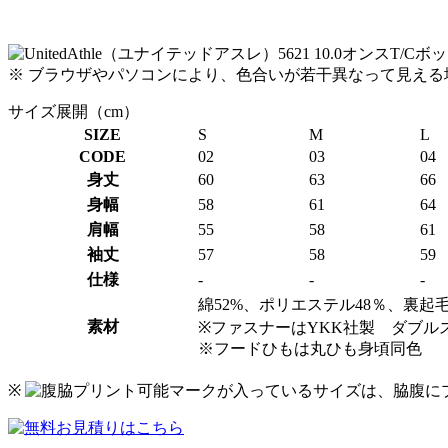
※ ブラウザやパソコンにより、色合いが若干異なって見え
サイズ展開（cm）
SIZE
S
M
L
CODE
02
03
04
身丈
60
63
66
身幅
58
61
64
肩幅
55
58
61
袖丈
57
58
59
仕様
-
-
-
綿52%、ポリエステル48％、裏起
素材
※ファスナーはYKK社製 ダブル
※フードひもは丸ひも身頃同色
※
マークが入っているサイズは、脇腹に