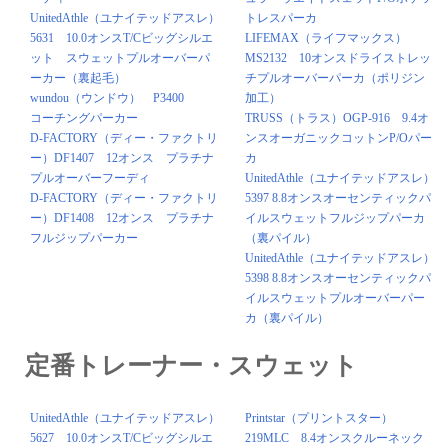
UnitedAthle（ユナイテッドアスレ）
トレスパーカ
5631 10.0オンスT/Cビッグシルエ
LIFEMAX（ライフマックス）
ット スウェットプルオーバーパ
MS2132 10オンスドライストレッ
ーカー（裏起毛）
チプルオーバーパーカ（ポリジン
wundou（ウンドウ） P3400
加工）
コーチングパーカー
TRUSS（トラス）OGP-916 9.4オ
D-FACTORY（ディー・ファクトリ
ンスオーガニックコットンP/Oパー
ー）DF1407 12オンス プラチナ
カ
プルオーバーフーディ
UnitedAthle（ユナイテッドアスレ）
D-FACTORY（ディー・ファクトリ
5397 8.8オンスオーセンティックパ
ー）DF1408 12オンス プラチナ
イルスウェットフルジップパーカ
フルジップパーカー
（裏パイル）
UnitedAthle（ユナイテッドアスレ）
5398 8.8オンスオーセンティックパ
イルスウェットプルオーバーパー
カ（裏パイル）
定番トレーナー・スウェット
UnitedAthle（ユナイテッドアスレ）
Printstar（プリントスター）
5627 10.0オンスT/Cビッグシルエ
219MLC 8.4オンスクルーネック