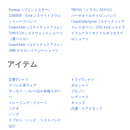
Printstar（プリントスター）
TRUSS（トラス）NLV512
220MHP 8.4オンスライトスウェ
バーサタイルナイロンパンツ
ットハーフパンツ
UnitedAthleSports（ユナイテッドア
UnitedAthle（ユナイテッドアスレ）
スレスポーツ）5702 4.4オンスドラ
5199 8.2オンススウェットショーツ
イスムースリサイクルポリエステ
（裏パイル）
ルショーツ
UnitedAthle（ユナイテッドアスレ）
1880 ナイロンイージーショーツ
アイテム
定番Tシャツ
ドライTシャツ
アパレル系ウェア
ポロシャツ
サッカー・バレーほか各種スポー
ブルゾン
ツ
レディース
トレーニング・ジャージ
キャップ
ツナギ
介護・ケアスタッフ
バッグ
エプロン・ハッピ・リストバンド
ほか