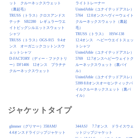
ット クルーネックスウェット
ライトトレーナー
（裏起毛）
UnitedAthle（ユナイテッドアスレ）
TRUSS（トラス）クロスアンドス
5764 12.0オンスヘヴィーウェイト
テッチ SB2280 レギュラーウエ
クルーネックスウェット（裏起
イトビッグシルエットスウェット
毛）
シャツ
TRUSS（トラス） HSW-138
TRUSS（トラス）OGS-915 9.4オ
12.4オンス ヘビーウエイトスェッ
ンス オーガニックコットンスウ
トシャツ
ェットシャツ
UnitedAthle（ユナイテッドアスレ）
D-FACTORY（ディー・ファクトリ
5769 12.7オンスヘビーウェイトク
ー）DF1406 12オンス プラチナ
ルーネックスウェット（裏パイ
クルーネックスウェット
ル）
UnitedAthle（ユナイテッドアスレ）
5399 8.8オンスオーセンティックパ
イルクルーネックスェット（裏パ
イル）
ジャケットタイプ
glimmer（グリマー）358AMJ
344ASJ 7.7オンス ドライスウェ
4.4オンスドライジップジャケット
ットジップジャケット