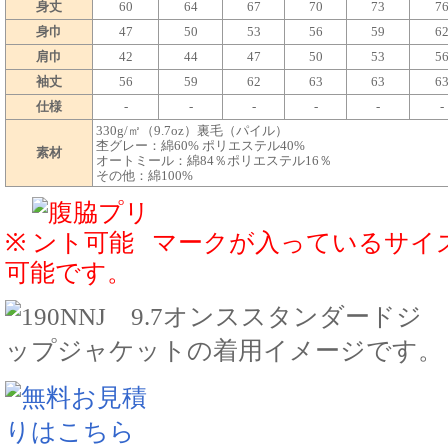
身丈
60
64
67
70
73
7
身巾
47
50
53
56
59
6
肩巾
42
44
47
50
53
5
袖丈
56
59
62
63
63
6
仕様
-
-
-
-
-
-
330g/㎡（9.7oz）裏毛（パイル）
杢グレー：綿60% ポリエステル40%
素材
オートミール：綿84％ポリエステル16％
その他：綿100%
※
マークが入っているサイ
可能です。