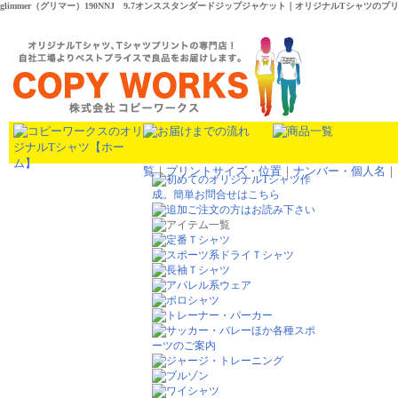
glimmer（グリマー）190NNJ 9.7オンススタンダードジップジャケット｜オリジナルTシャツのプ
覧
｜
プリントサイズ・位置
｜
ナンバー・個人名
｜