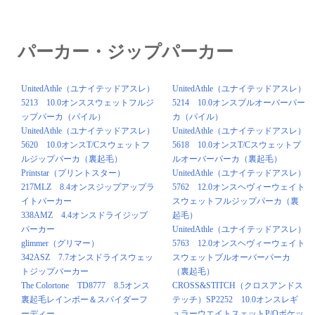
パーカー・ジップパーカー
UnitedAthle（ユナイテッドアスレ）
UnitedAthle（ユナイテッドアスレ）
5213 10.0オンススウェットフルジ
5214 10.0オンスプルオーバーパー
ップパーカ（パイル）
カ（パイル）
UnitedAthle（ユナイテッドアスレ）
UnitedAthle（ユナイテッドアスレ）
5620 10.0オンスT/Cスウェットフ
5618 10.0オンスT/Cスウェットプ
ルジップパーカ（裏起毛）
ルオーバーパーカ（裏起毛）
Printstar（プリントスター）
UnitedAthle（ユナイテッドアスレ）
217MLZ 8.4オンスジップアップラ
5762 12.0オンスヘヴィーウェイト
イトパーカー
スウェットフルジップパーカ（裏
338AMZ 4.4オンスドライジップ
起毛）
パーカー
UnitedAthle（ユナイテッドアスレ）
glimmer（グリマー）
5763 12.0オンスヘヴィーウェイト
342ASZ 7.7オンスドライスウェッ
スウェットプルオーバーパーカ
トジップパーカー
（裏起毛）
The Colortone TD8777 8.5オンス
CROSS&STITCH（クロスアンドス
裏起毛レインボー＆スパイダーフ
テッチ）SP2252 10.0オンスレギ
ーディー
ュラーウエイトスェットP/Oポケッ