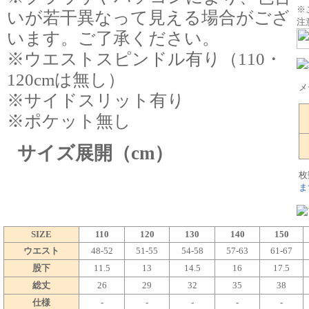
※
いが若干異なって見える場合がござ
注
います。ご了承ください。
※ウエストスピンドル有り（110・
120cmは無し）
メ
※サイドスリット有り
※ポケット無し
サイズ展開（cm）
枚
ま
SIZE
110
120
130
140
150
ウエスト
48-52
51-55
54-58
57-63
61-67
股下
11.5
13
14.5
16
17.5
総丈
26
29
32
35
38
仕様
-
-
-
-
-