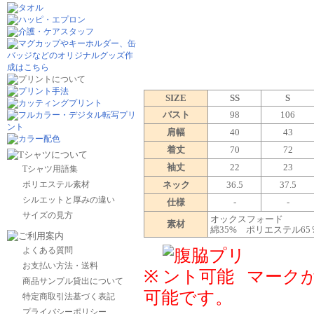
SIZE
SS
S
バスト
98
106
肩幅
40
43
着丈
70
72
袖丈
22
23
Tシャツ用語集
ポリエステル素材
ネック
36.5
37.5
シルエットと厚みの違い
仕様
-
-
サイズの見方
オックスフォード
素材
綿35% ポリエステル65
よくある質問
お支払い方法・送料
※
マーク
商品サンプル貸出について
可能です。
特定商取引法基づく表記
プライバシーポリシー