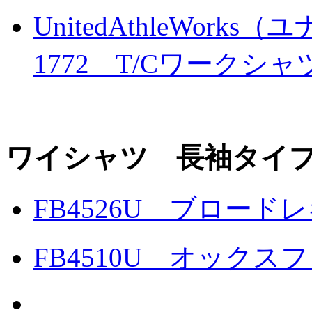
UnitedAthleWo
1772 T/Cワークシャ
ワイシャツ 長袖タイ
FB4526U ブロー
FB4510U オック