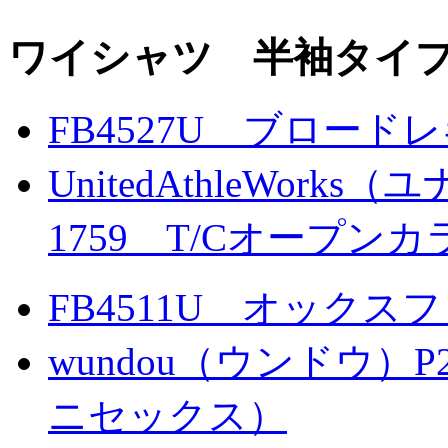
ワイシャツ 半袖タイ
FB4527U ブロー
UnitedAthleWo
1759 T/Cオープン
FB4511U オック
wundou（ウンドウ）
ニセックス）