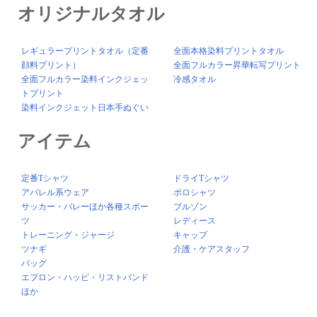
オリジナルタオル
レギュラープリントタオル（定番
全面本格染料プリントタオル
顔料プリント）
全面フルカラー昇華転写プリント
全面フルカラー染料インクジェッ
冷感タオル
トプリント
染料インクジェット日本手ぬぐい
アイテム
定番Tシャツ
ドライTシャツ
アパレル系ウェア
ポロシャツ
サッカー・バレーほか各種スポー
ブルゾン
ツ
レディース
トレーニング・ジャージ
キャップ
ツナギ
介護・ケアスタッフ
バッグ
エプロン・ハッピ・リストバンド
ほか