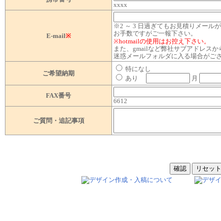
xxxx
※2 ～ 3 日過ぎてもお見積りメー
お手数ですがご一報下さい。
E-mail
※
※hotmailの使用はお控え下さい。
また、gmailなど弊社サブアドレス
迷惑メールフォルダに入る場合がご
特になし
ご希望納期
あり
月
FAX番号
6612
ご質問・追記事項