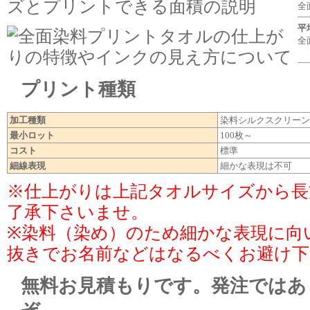
全
平
全
プリント種類
加工種類
染料シルクスクリーン
最小ロット
100枚～
コスト
標準
細線表現
細かな表現は不可
※仕上がりは上記タオルサイズから長
了承下さいませ。
※染料（染め）のため細かな表現に向
抜きでお名前などはなるべくお避け下
無料お見積もりです。発注ではあ