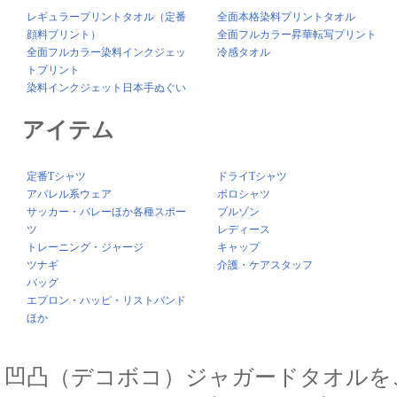
レギュラープリントタオル（定番
全面本格染料プリントタオル
顔料プリント）
全面フルカラー昇華転写プリント
全面フルカラー染料インクジェッ
冷感タオル
トプリント
染料インクジェット日本手ぬぐい
アイテム
定番Tシャツ
ドライTシャツ
アパレル系ウェア
ポロシャツ
サッカー・バレーほか各種スポー
ブルゾン
ツ
レディース
トレーニング・ジャージ
キャップ
ツナギ
介護・ケアスタッフ
バッグ
エプロン・ハッピ・リストバンド
ほか
凹凸（デコボコ）ジャガードタオルを