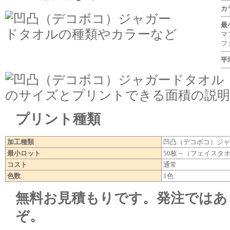
カ
最
マ
フ
平
プリント種類
加工種類
凹凸（デコボコ）ジャ
最小ロット
50枚～（フェイスタ
コスト
通常
色数
1色
無料お見積もりです。発注ではあ
ぞ。