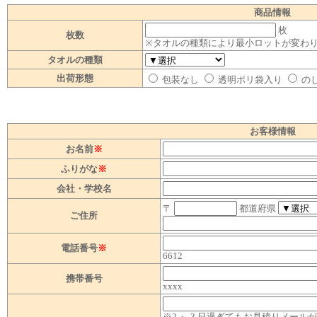
商品情報
枚
枚数
※タオルの種類により最小ロットが変わ
タオルの種類
出荷形態
包装なし
透明ポリ袋入り
の
お客様情報
お名前
※
ふりがな
※
会社・学校名
〒
都道府県
ご住所
電話番号
※
6612
携帯番号
xxxx
※2 ～ 3 日過ぎてもお見積りメー