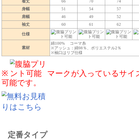
着丈
66
70
74
身幅
51
54
57
肩幅
46
49
52
袖丈
60
61
62
仕様
綿100% コーマ糸
素材
※アッシュ：綿98％、ポリエステル2％
※袖口はリブ仕様
※
マークが入っているサイ
可能です。
定番タイプ