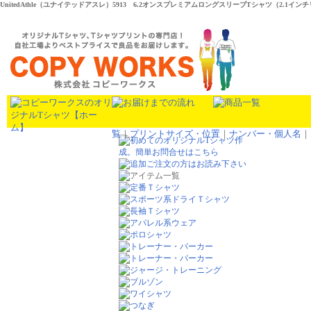
UnitedAthle（ユナイテッドアスレ）5913 6.2オンスプレミアムロングスリーブTシャツ（2.1
覧
｜
プリントサイズ・位置
｜
ナンバー・個人名
｜