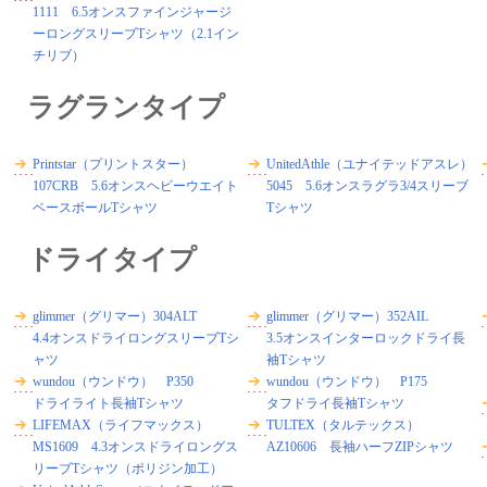
1111 6.5オンスファインジャージ
ーロングスリーブTシャツ（2.1イン
チリブ）
ラグランタイプ
Printstar（プリントスター）
UnitedAthle（ユナイテッドアスレ）
107CRB 5.6オンスヘビーウエイト
5045 5.6オンスラグラ3/4スリーブ
ベースボールTシャツ
Tシャツ
ドライタイプ
glimmer（グリマー）304ALT
glimmer（グリマー）352AIL
4.4オンスドライロングスリーブTシ
3.5オンスインターロックドライ長
ャツ
袖Tシャツ
wundou（ウンドウ） P350
wundou（ウンドウ） P175
ドライライト長袖Tシャツ
タフドライ長袖Tシャツ
LIFEMAX（ライフマックス）
TULTEX（タルテックス）
MS1609 4.3オンスドライロングス
AZ10606 長袖ハーフZIPシャツ
リーブTシャツ（ポリジン加工）