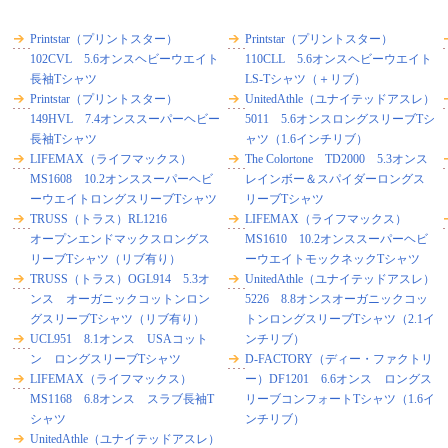
Printstar（プリントスター）
Printstar（プリントスター）
102CVL 5.6オンスヘビーウエイト
110CLL 5.6オンスヘビーウエイト
長袖Tシャツ
LS-Tシャツ（＋リブ）
Printstar（プリントスター）
UnitedAthle（ユナイテッドアスレ）
149HVL 7.4オンススーパーヘビー
5011 5.6オンスロングスリーブTシ
長袖Tシャツ
ャツ（1.6インチリブ）
LIFEMAX（ライフマックス）
The Colortone TD2000 5.3オンス
MS1608 10.2オンススーパーヘビ
レインボー＆スパイダーロングス
ーウエイトロングスリーブTシャツ
リーブTシャツ
TRUSS（トラス）RL1216
LIFEMAX（ライフマックス）
オープンエンドマックスロングス
MS1610 10.2オンススーパーヘビ
リーブTシャツ（リブ有り）
ーウエイトモックネックTシャツ
TRUSS（トラス）OGL914 5.3オ
UnitedAthle（ユナイテッドアスレ）
ンス オーガニックコットンロン
5226 8.8オンスオーガニックコッ
グスリーブTシャツ（リブ有り）
トンロングスリーブTシャツ（2.1イ
UCL951 8.1オンス USAコット
ンチリブ）
ン ロングスリーブTシャツ
D-FACTORY（ディー・ファクトリ
LIFEMAX（ライフマックス）
ー）DF1201 6.6オンス ロングス
MS1168 6.8オンス スラブ長袖T
リーブコンフォートTシャツ（1.6イ
シャツ
ンチリブ）
UnitedAthle（ユナイテッドアスレ）