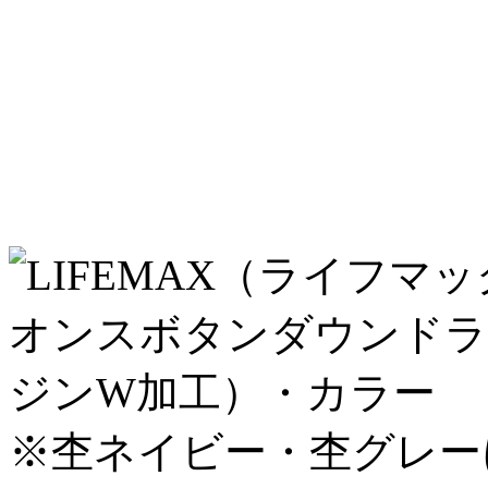
※杢ネイビー・杢グレー