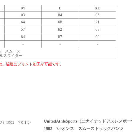
M
L
XL
03
04
05
64
68
71
57
62
68
84
87
90
-
-
-
% スムース
ルスライダー
は、脇腹にプリント加工が可能です。
UnitedAthleSports（ユナイテッドアスレスポ
1902 7.0オンス スムーストラックパンツ