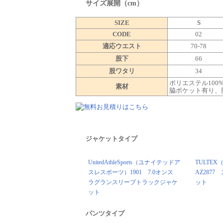
サイズ展開（cm）
SIZE
S
CODE
02
適応ウエスト
70-78
股下
66
股ワタリ
34
ポリエステル100
素材
脇ポケット有り、
ジャケットタイプ
UnitedAthleSports（ユナイテッドア
TULTE
スレスポーツ）1901 7.0オンス
AZ287
ラグランスリーブトラックジャケ
ット
ット
パンツタイプ