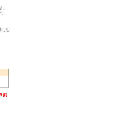
ば、
す。
際に注
Ｂ割