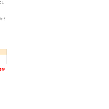
とし
際に注
Ｂ割