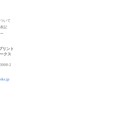
ついて
表記
ー
プリント
ークス
08-2
rks.jp