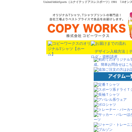
UnitedAthleSports（ユナイテッドアスレスポーツ）1901
デザイン入稿方法
｜
ログ・資料請求