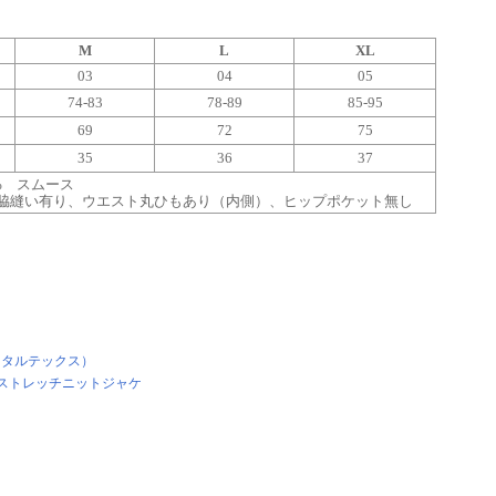
M
L
XL
03
04
05
74-83
78-89
85-95
69
72
75
35
36
37
% スムース
脇縫い有り、ウエスト丸ひもあり（内側）、ヒップポケット無し
X（タルテックス）
7 ストレッチニットジャケ