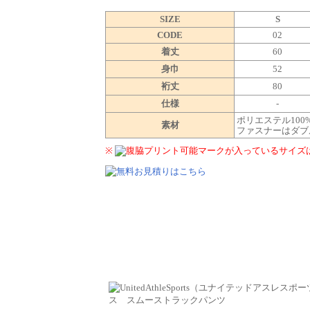
SIZE
S
CODE
02
着丈
60
身巾
52
裄丈
80
仕様
-
ポリエステル100
素材
ファスナーはダブ
※
マークが入っているサイズ