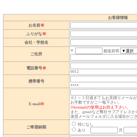
お客様情報
お名前
※
ふりがな
※
会社・学校名
〒
都道府県
ご住所
電話番号
※
6612
携帯番号
xxxx
※2 ～ 3 日過ぎてもお見積りメー
お手数ですがご一報下さい。
E-mail
※
※hotmailの使用はお控え下さい。
また、gmailなど弊社サブアドレス
迷惑メールフォルダに入る場合がご
特になし
ご希望納期
あり
月