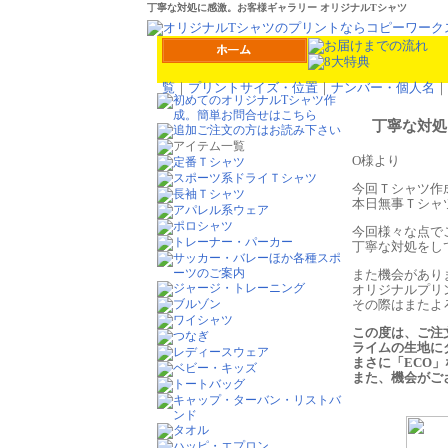
丁寧な対処に感激。お客様ギャラリー オリジナルTシャツ
覧
｜
プリントサイズ・位置
｜
ナンバー・個人名
｜
丁寧な対処
O様より
今回Ｔシャツ作
本日無事Ｔシャ
今回様々な点で
丁寧な対処をし
また機会があり
オリジナルプリ
その際はまたよ
この度は、ご注文
ライムの生地に
まさに「ECO
また、機会がご